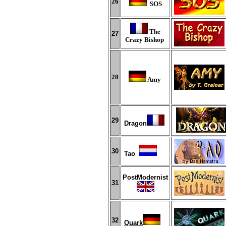
2
6
SOS
The
2
7
Crazy Bishop
2
8
Amy
2
9
Dragon
30
Tao
PostModernist
31
32
Quark