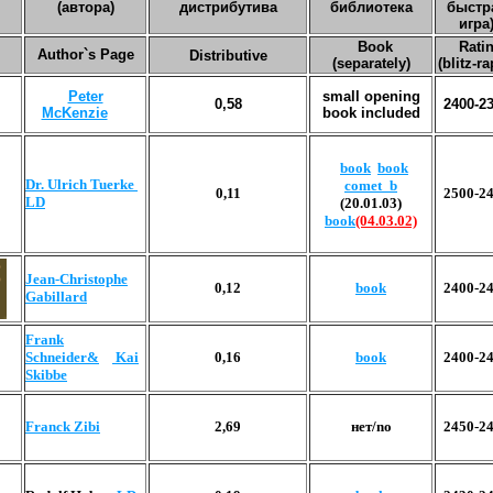
(автора)
дистрибутива
библиотека
быстр
игра
Book
Rati
Author`s Page
Distributive
(separately)
(blitz-ra
Peter
small opening
0,58
2400-2
McKenzie
book included
book
book
Dr. Ulrich Tuerke
comet_b
0,11
2500-2
LD
(20.01.03)
book
(04.03.02)
Jean-Christophe
0,12
book
2400-2
Gabillard
Frank
Schneider&
Kai
0,16
book
2400-2
Skibbe
Franck Zibi
2,69
нет/no
2450-2