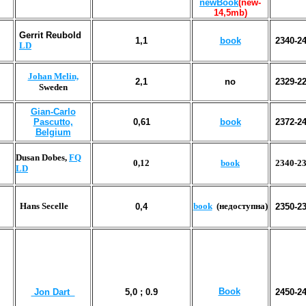
newBook
(new-
14,5mb)
Gerrit Reubold
1,1
book
2340-2
LD
Johan Melin,
2,1
no
2329-2
Sweden
Gian-Carlo
Pascutto,
0,61
book
2372-2
Belgium
Dusan Dobes,
FQ
0,12
book
2340-2
LD
Hans Secelle
book
(недоступна)
0,4
2350-2
Book
Jon Dart
5
,
0
; 0.
9
2
450
-2