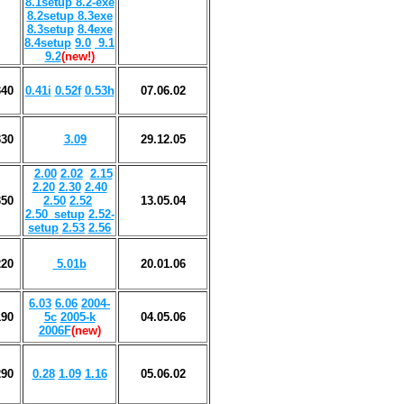
8.1setup
8.2-exe
8.2setup
8.3exe
8.3setup
8.4exe
8.4setup
9.0
9.1
9.2
(new!)
340
0.41i
0.52f
0.53h
07.06.02
330
3
.
0
9
29
.
12
.0
5
2.00
2.02
2.15
2.20
2.30
2.40
350
2.50
2.52
1
3
.0
5
.04
2.50_setup
2.52-
setup
2.53
2.56
220
5
.
01
b
20
.0
1
.0
6
6.03
6.06
2004-
190
5c
2005-k
04
.
05
.0
6
2006F
(new)
290
0.28
1.09
1.16
05.06.02