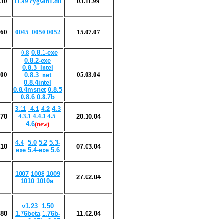
430
11.99
cygwin1.dll
03.11.99
360
0045
0050
0052
15
.
07
.0
7
0.8
0.8.1-exe
0.8.2-exe
0.8.3_intel
400
05.03.04
0.8.3_net
0.8.4intel
0.8.4msnet
0.8.5
0.8.6
0.8.7b
3.11
4.1
4.2
4.3
4.3.1
4.4.3
4.5
370
2
0
.10.0
4
4
.6
(new)
4.4
5.0
5.2
5.3-
410
07.03.04
exe
5.4-exe
5.6
1007
1008
1009
27.02.04
1010
1010a
v1.23
1.50
380
1.76beta
1.76b-
1
1
.0
2
.0
4