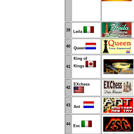
3
9
Leila
40
Queen
King of
Kings
41
EXchess
4
2
4
3
Ant
4
4
Esc