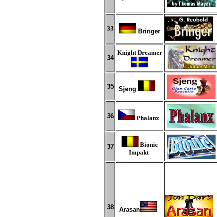
3
3
Bringer
Knight Dreamer
3
4
3
5
Sjeng
3
6
Phalanx
Bionic
3
7
Impakt
3
8
Arasan