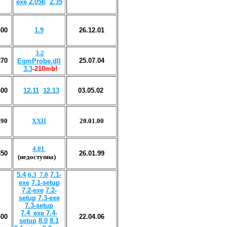
exe
2.05b
2.35
400
1.9
26.12.01
3.2
270
25
.0
7
.0
4
EgmProbe.dll
3.3
-210mb!
400
12.11
12.13
03.05.02
390
XXII
20.01.00
4.01
350
26.01.99
(недоступна)
5.4
6.3
7.0
7.1-
exe
7.1-setup
7.2-exe
7.2-
setup
7.3-exe
7.3-setup
7.4_exe
7.4-
40
0
22.
04
.0
6
setup
8.0
8.1