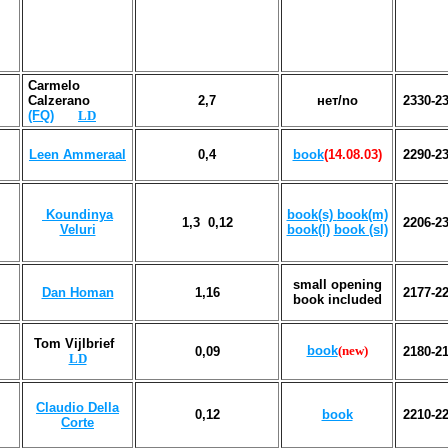
Carmelo
Calzerano
2,7
нет/no
2330-2
(FQ)
LD
Leen Ammeraal
0,4
book
(14.08.03)
2290-2
Koundinya
book(s)
book(m)
1,3 0,12
2206-2
Veluri
book(l)
book (sl)
small opening
Dan Homan
1
,
16
2177-2
book included
Tom Vijlbrief
book
(new)
0,
09
2180-2
LD
Claudio Della
0,12
book
2210-2
Corte