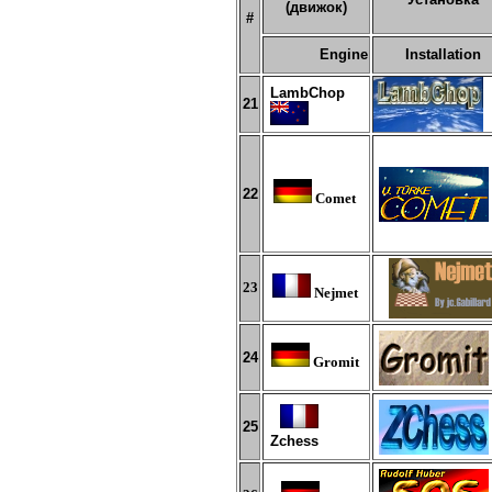
(движок)
#
Engine
Installation
LambChop
21
22
Comet
23
Nejmet
24
Gromit
2
5
Zchess