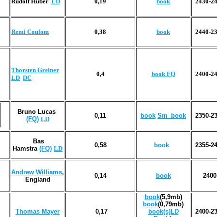
Rudolf Huber
LD
0,19
book
2430-2
Remi Coulom
0,38
book
2440-2
Thorsten Greiner
0,4
book FQ
2400-2
LD
DC
Bruno Lucas
0,11
book
Sm_book
2350-2
(FQ)
LD
Bas
0,58
book
2355-2
Hamstra
(FQ)
LD
Andrew Williams
,
0,14
book
2400
England
book
(5,9mb)
book
(0,79mb)
Thomas Mayer
0,
17
book(s)LD
2400-2