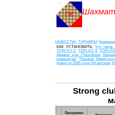
Шахматн
НОВОСТИ+
ТУРНИРЫ
Чемпион
КАК УСТАНОВИТЬ
Что такое 
TOPLIST-3
TOPLIST-4
TOPLIST
Движки для ChessBase
Шахма
компьютер"
"Прыжок Ливитского
Новости 2005 года
Об авторах
Н
Strong clu
м
Программа
Установка