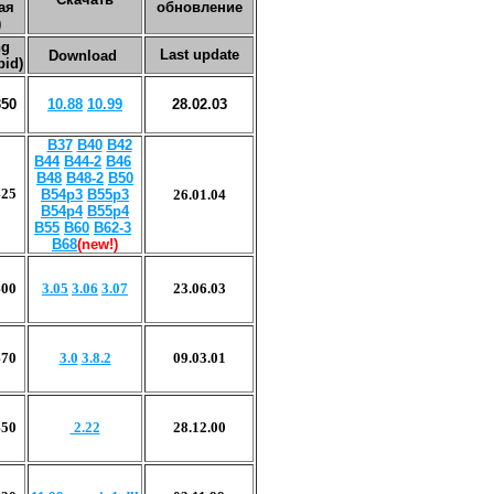
ая
обновление
)
ng
Last update
Download
pid)
350
10.88
10.99
28.02.03
B37
B40
B42
B44
B44-2
B46
B48
B48-2
B50
425
B54p3
B55p3
26.
01
.0
4
B54p4
B55p4
B55
B60
B62-3
B68
(new!)
400
3.05
3.06
3.07
23.06.03
470
3.0
3.8.2
09.03.01
450
2.22
28.12.00