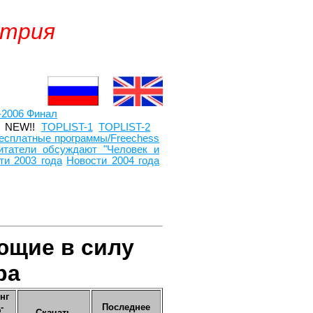
итрия
-2006 Финал
NEW!!
TOPLIST-1
TOPLIST-2
есплатные программы/Freechess
итатели обсуждают
"Человек и
ти 2003 года
Новости 2004 года
ющие в силу
р
а
нг
-
Последнее
Скачать