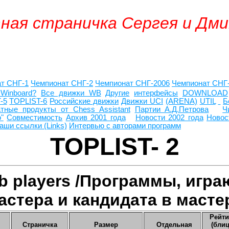
ая страничка Сергея и Дм
ат СНГ
-1
Чемпионат СНГ
-2
Чемпионат СНГ-2006
Чемпионат СНГ
Winboard?
Все движки WB
Другие
интерфейсы
DOWNLOAD
-5
TOPLIST-6
Российские движки
Движки UCI
(ARENA)
UTIL
Б
тные продукты от
Chess Assistant
Партии А.Д.Петрова
Ч
"
Совместимость
Архив 2001 года
Новости 2002 года
Новос
аши ссылки (Links)
Интервью с авторами программ
TOPLIST- 2
b players /
Программы, игра
астера и кандидата в масте
Рейти
Страничка
Размер
Отдельная
(блиц