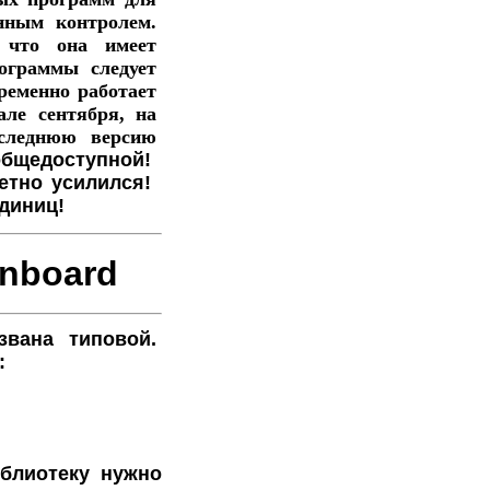
нным контролем.
 что она имеет
ограммы следует
ременно работает
але сентября, на
оследнюю версию
бщедоступной!
етно усилился!
единиц!
nboard
звана типовой.
:
блиотеку нужно