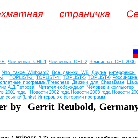
ахматная страничка С
РЫ
Чемпионат СНГ
-1
Чемпионат СНГ
-2
Чемпионат СНГ-2006
Ь
Что такое Winboard?
Все движки WB
Другие
интерфейсы
-2
TOPLIST-3
TOPLIST-4
TOPLIST-5
TOPLIST-6
Российские
сплатные программы/Freechess
Движки для ChessBase
Шахм
тии А.Д.Петрова
Читатели обсуждают
"Человек и компьютер"
ив 2001 года
Новости 2002 года
Новости 2003 года
Новости 20
и ссылки (Links)
Интервью с авторами программ
nger by Gerrit Reubold,
рсия (
Bringer 1.7
) входила в число наиболее силь