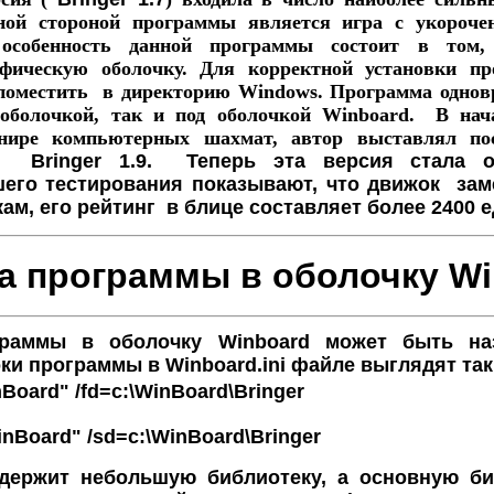
ной стороной программы является игра с укороче
 особенность данной программы состоит в том,
афическую оболочку. Для корректной установки пр
л поместить в директорию Windows. Программа однов
 оболочкой, так и под оболочкой
Winboard.
В нач
нире компьютерных шахмат, автор выставлял п
er
Bringer 1.9. Теперь эта версия стала о
шего тестирования показывают, что движок зам
ам, его рейтинг в блице составляет более 2400 
а программы в оболочку Wi
граммы в оболочку Winboard может быть на
и программы в Winboard.ini файле выглядят так
nBoard" /fd=c:\WinBoard\Bringer
inBoard" /sd=c:\WinBoard\Bringer
ержит небольшую библиотеку, а основную би