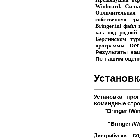
Winboard. Силь
Отличительная
собственную гр
Bringer.ini фай
как под родной
Берлинском тур
программы
D
Результаты на
По нашим оценк
Установк
Установка про
Командные строк
"Bringer /Wi
"Bringer /W
Дистрибутив
сод