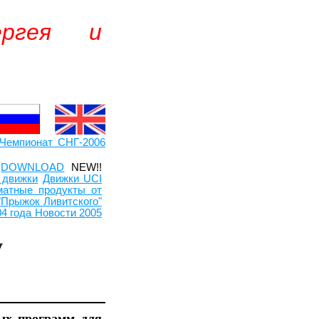
ергея и
Чемпионат СНГ-2006
DOWNLOAD
NEW!!
 движки
Движки UCI
атные продукты от
"Прыжок Ливитского"
04 года
Новости 2005
 Germany
ных программ для