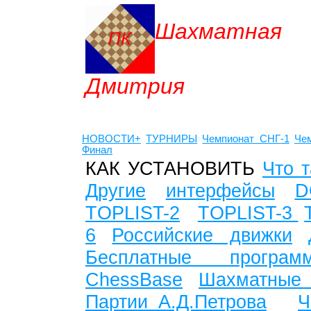
Шахматная
Дмитрия
НОВОСТИ+
ТУРНИРЫ
Чемпионат СНГ
-1
Че
Финал
КАК УСТАНОВИТЬ
Что т
Другие
интерфейсы
D
TOPLIST-2
TOPLIST-3
6
Российские движки
Бесплатные программы
ChessBase
Шахматные
Партии А.Д.Петрова
Ч