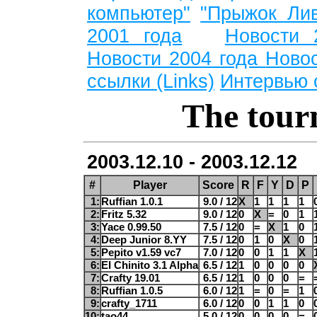
компьютер"
"Прыжок Лив
2001 года
Новости 
Новости 2004 года
Ново
ссылки (Links)
Интервью 
The tour
2003.12.10 - 2003.12.12
#
Player
Score
R
F
Y
D
P
1:
Ruffian 1.0.1
9.0 / 12
X
1
1
1
1
2:
Fritz 5.32
9.0 / 12
0
X
=
0
1
3:
Yace 0.99.50
7.5 / 12
0
=
X
1
0
4:
Deep Junior 8.YY
7.5 / 12
0
1
0
X
0
5:
Pepito v1.59 vc7
7.0 / 12
0
0
1
1
X
6:
El Chinito 3.1 Alpha
6.5 / 12
1
0
0
0
0
7:
Crafty 19.01
6.5 / 12
1
0
0
0
=
8:
Ruffian 1.0.5
6.0 / 12
1
=
0
=
1
9:
crafty_1711
6.0 / 12
0
0
1
1
0
10:
tao44
5.0 / 12
0
0
0
0
=