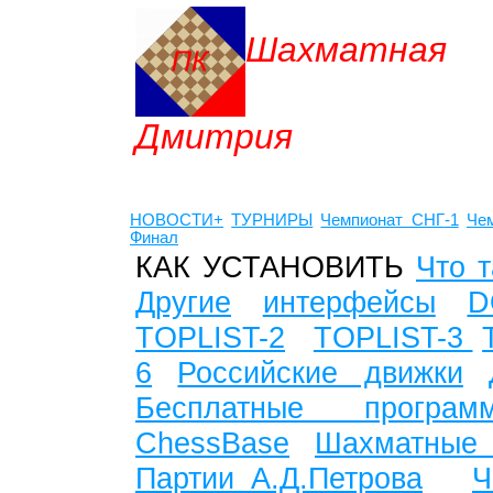
Шахматная
Дмитрия
НОВОСТИ+
ТУРНИРЫ
Чемпионат СНГ
-1
Че
Финал
КАК УСТАНОВИТЬ
Что т
Другие
интерфейсы
D
TOPLIST-2
TOPLIST-3
6
Российские движки
Бесплатные программы
ChessBase
Шахматные
Партии А.Д.Петрова
Ч