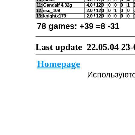
11:
Gandalf 4.32g
4.0 / 12
0
0
0
0
1
12:
esc_109
2.0 / 12
0
0
1
0
0
13:
knightx179
2.0 / 12
0
0
0
0
0
78 games: +39 =8 -31
Last update 22.05.04 23-
Homepage
Используют