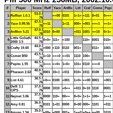
#
Player
Score
Ruff
Yace
AnMo
Litt
Craf
Come
Pepi
53.0 /
1:
Ruffian 1.0.1
==00
0101
1=1=
=111
0=01
0===
76
47.5 /
2:
Yace 0.99.56
==11
1=11
000=
=001
===1
==1=
76
47.0 /
3:
AnMon 5.21
1010
0=00
=011
1001
==10
0=1=
76
Little Goliath
44.5 /
4:
0=0=
111=
=100
110=
0001
010=
2000 3.5
76
44.0 /
5:
Crafty 19.00
=000
=110
0110
001=
011=
1001
76
43.5 /
6:
Comet B50
1=10
===0
==01
1110
100=
===1
76
40.5 /
7:
Pepito 1.55
1===
==0=
1=0=
101=
0110
===0
76
40.0 /
8:
Pharaon 2.62
0001
10=1
=011
010=
1011
0100
1110
76
38.5 /
9:
List 4.61
=0==
0100
=001
1=0=
==00
0001
=001
76
Delfi 3.1
37.0 /
10:
0000
1010
=0==
=011
0=10
1110
0001
CIPS
76
37.0 /
11:
Nejmet 3.06
0000
110=
00==
0=0=
1=1=
100=
1==1
76
36.0 /
12:
Amy 0.81
0101
1=01
0000
0=00
000=
1101
=011
76
35.0 /
13:
Amyan 1.54
=00=
=000
001=
1==0
=0==
==00
1010