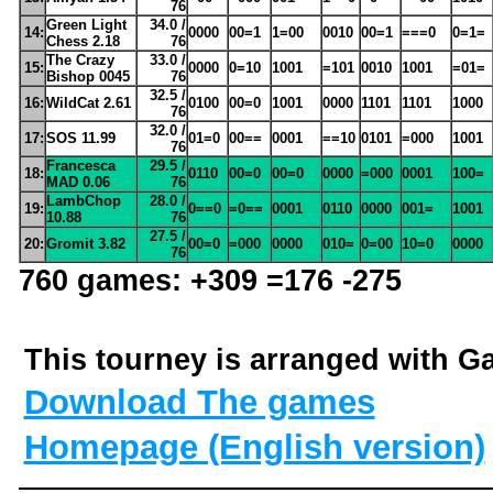
76
Green Light
34.0 /
14:
0000
00=1
1=00
0010
00=1
===0
0=1=
Chess 2.18
76
The Crazy
33.0 /
15:
0000
0=10
1001
=101
0010
1001
=01=
Bishop 0045
76
32.5 /
16:
WildCat 2.61
0100
00=0
1001
0000
1101
1101
1000
76
32.0 /
17:
SOS 11.99
01=0
00==
0001
==10
0101
=000
1001
76
Francesca
29.5 /
18:
0110
00=0
00=0
0000
=000
0001
100=
MAD 0.06
76
LambChop
28.0 /
19:
0==0
=0==
0001
0110
0000
001=
1001
10.88
76
27.5 /
20:
Gromit 3.82
00=0
=000
0000
010=
0=00
10=0
0000
76
760 games: +309 =176 -275
This tourney is arranged with 
Download The games
Homepage (English version)