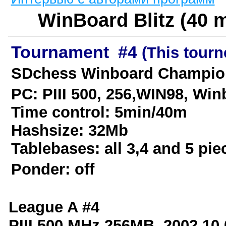
WinBoard
Blitz (40 
Tournament #4
(This tour
SDchess Winboard Champion
PC: PIII 500, 256,WIN98, Win
Time control: 5min/40m
Hashsize: 32Mb
Tablebases:
all 3,4 and 5 pie
Ponder: off
League A #4
PIII 500 MHz 256MB, 2002.10.