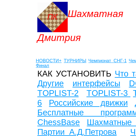
Шахматная
Дмитрия
НОВОСТИ+
ТУРНИРЫ
Чемпионат СНГ
-1
Че
Финал
КАК УСТАНОВИТЬ
Что т
Другие
интерфейсы
D
TOPLIST-2
TOPLIST-3
6
Российские движки
Бесплатные программы
ChessBase
Шахматные
Партии А.Д.Петрова
Ч