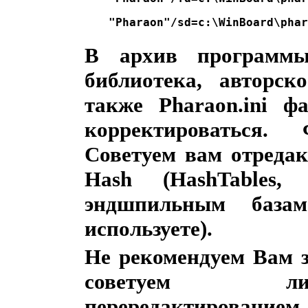
"Pharaon"/sd=c:\WinBoard\phar
В архив программы
библиотека, авторск
также Pharaon.ini ф
корректироваться. 
Советуем вам отреда
Hash (HashTables
эндшпильным баз
используете).
Не рекомендуем Вам з
советуем ли
перередактирование