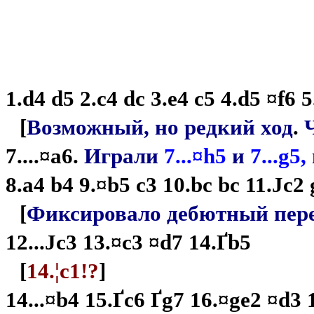
P4-2400
1.d4 d5 2.c4 dc 3.e4 c5 4.d5 ¤f6 5
[
Возможный, но редкий ход
.
7....¤a6.
Играли
7...¤h5
и
7...g5,
8.a4 b4 9.¤b5 c3 10.bc bc 11.
Ј
c2 
[
Фиксировало дебютный пер
12...
Ј
c3 13.¤c3 ¤d7 14.
Ґ
b5
[
14.¦c1!?
]
14...¤b4 15.
Ґ
c6
Ґ
g7 16.¤ge2 ¤d3 