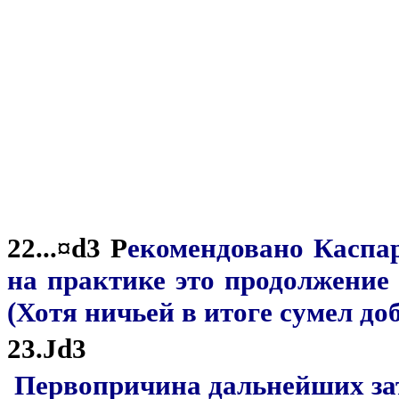
22...¤d3 Р
екомендовано
Каспар
на практике это продолжение 
(Хотя ничьей в итоге сумел до
23.Јd3
Первопричина дальнейших зат