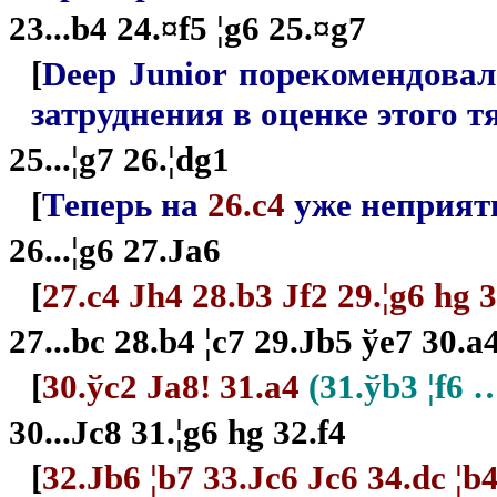
23...b4 24.¤f5 ¦g6 25.¤g7
[
Deep Junior порекомендова
затруднения в оценке этого 
25...¦g7 26.¦dg1
[
Теперь на
26.c4
уже неприят
26...¦g6 27.Јa6
[
27.c4 Јh4 28.b3 Јf2 29.¦g6 hg 
27...bc 28.b4 ¦c7 29.
Ј
b5
ў
e7 30.a
[
30.
ў
c2
Ј
a8! 31.a4
(31.
ў
b3 ¦f6 
30...
Ј
c8 31.¦g6 hg 32.f4
[
32.
Ј
b6 ¦b7 33.
Ј
c6
Ј
c6 34.dc ¦b