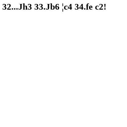
32...
Ј
h3 33.
Ј
b6 ¦c4 34.fe c2!