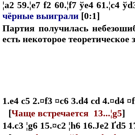
¦a2 59.¦e7 f2 60.¦f7 ўe4 61.¦c4 ў
чёрные выиграли
[0:1]
Партия получилась небезошиб
есть некоторое теоретическое 
P4-2400 30'
1.e4 c5 2.¤f3 ¤c6 3.d4 cd 4.¤d4 ¤
[
Чаще встречается 13...¦g5
]
14.c3 ¦g6 15.¤c2 ¦h6 16.Јe2 Ґd5 1