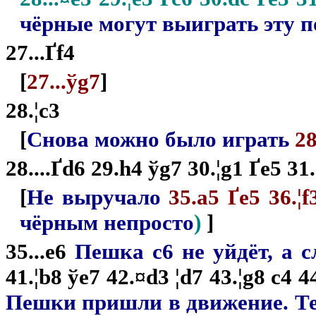
чёрные могут выиграть эту 
27...Ґf4
[
27...ўg7
]
28.¦c3
[
Снова можно было играть
28
28....Ґd6 29.h4 ўg7 30.¦g1 Ґe5 31.
[
Не выручало
35.a5 Ґe5 36.¦f
чёрным непросто
)
]
35...e6
Пешка c6 не уйдёт, а 
41.¦b8 ўe7 42.¤d3 ¦d7 43.¦g8 c4 44
Пешки пришли в движение. Те