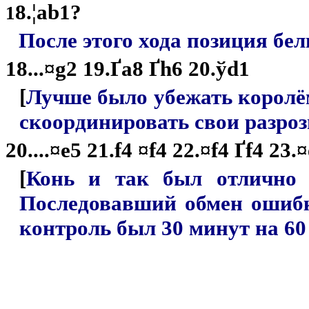
8.¦ab1
?
1
После этого хода позиция бе
18...¤g2 19.
Ґ
a8
Ґ
h6 20.
ў
d1
[
Лучше было убежать королё
скоординировать свои разро
20....¤e5 21.f4 ¤f4 22.¤f4 Ґf4 23
[
Конь и так был отлично 
Последовавший обмен ошибка
контроль был 30 минут на 60 