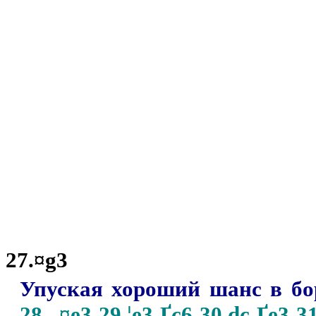
27.¤g3
Упуская хороший шанс в бо
28...¤e3 29.¦e3 Ґc6 30.dc Ґe3 