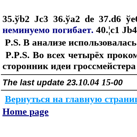
35.
ў
b2
Ј
c3 36.
ў
a2 de 37.d6
ў
e
неминуемо погибает
.
40.¦c1 Јb4
P
.
S
. В анализе использовалас
P
.
P
.
S
. Во всех четырёх проко
сторонник идеи гроссмейстер
.10.04 1
5
The last update 23
-00
Вернуться на главную страни
Home page