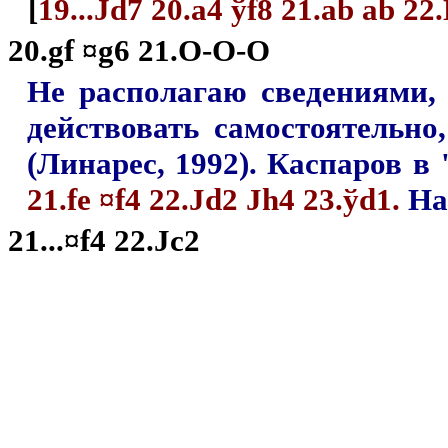
[
19...
Ј
d7 20.a4
ў
f8 21.ab ab 22.
20.gf ¤g6 21.O‑O‑O
Не располагаю сведениями,
действовать самостоятельно
(Линарес, 1992). Каспаров 
21.fe ¤f4 22.Јd2 Јh4 23.ўd1.
На
21...¤f4 22.Јc2