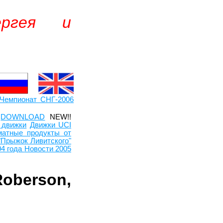
ергея и
Чемпионат СНГ-2006
DOWNLOAD
NEW!!
 движки
Движки UCI
атные продукты от
"Прыжок Ливитского"
04 года
Новости 2005
oberson,