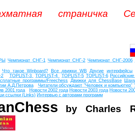
ахматная страничка С
РЫ
Чемпионат СНГ
-1
Чемпионат СНГ
-2
Чемпионат СНГ-2006
Ь
Что такое Winboard?
Все движки WB
Другие
интерфейсы
-2
TOPLIST-3
TOPLIST-4
TOPLIST-5
TOPLIST-6
Российские
сплатные программы/Freechess
Движки для ChessBase
Шахм
тии А.Д.Петрова
Читатели обсуждают
"Человек и компьютер"
ив 2001 года
Новости 2002 года
Новости 2003 года
Новости 20
и ссылки (Links)
Интервью с авторами программ
anChess
by Charles R