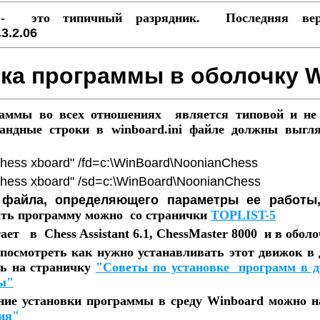
s
- это типичный разрядник. Последняя вер
3.2.06
ка программы в оболочку 
раммы во всех отношениях является типовой и не
мандные строки в winboard.ini файле должны выгл
hess xboard" /fd=c:\WinBoard\NoonianChess
 xboard" /sd=c:\WinBoard\NoonianChess
файла, определяющего параметры ее работы
ть программу можно со странички
TOPLIST-5
ет в Chess Assistant 6.1, ChessMaster 8000 и в обол
 посмотреть как нужно устанавливать этот движок в 
ть на страничку
"Советы по установке программ в д
ы"
ние установки программы в среду Winboard можно н
ия"